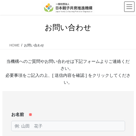
コ
ナ
ン
ビ
テ
ゲ
ン
ー
お問い合わせ
ツ
シ
へ
ョ
ス
ン
HOME
お問い合わせ
キ
に
ッ
移
プ
動
当機構へのご質問やお問い合わせは下記フォームよりご連絡くだ
さい。
必要事項をご記入の上、[ 送信内容を確認 ] をクリックしてくださ
い。
お名前
※